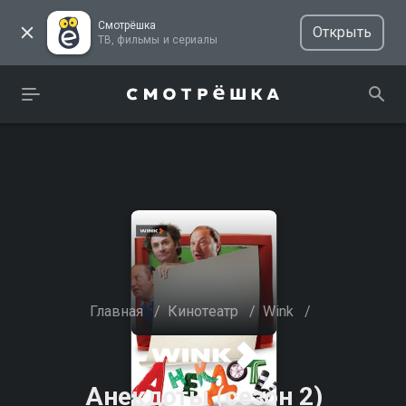
Смотрёшка
Открыть
ТВ, фильмы и сериалы
Главная
/
Кинотеатр
/
Wink
/
Анекдоты (сезон 2)