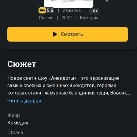
5.5
2 Сезона
16+
Россия
2004
Комедия
Смотреть
Сюжет
Новое скетч-шоу «Анекдоты» - это экранизация
самых свежих и смешных анекдотов, героями
которых стали гламурные блондинки, тещи, Вовочки
и Казановы в шкафу. В главных ролях шоу снялись
Читать дальше
всем нам хорошо известные актеры. И каждый из
них выбрал себе роль по душе. Андрей Федорцов –
Жанр
преданный семьянин, поэтому выбрал для себя
Комедия
роли мужей. Семен Стругачев выбрал анекдоты о
Страна
мужской дружбе. А Юрий Гальцев сыграл