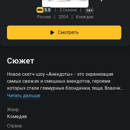
5.5
2 Сезона
16+
Россия
2004
Комедия
Смотреть
Сюжет
Новое скетч-шоу «Анекдоты» - это экранизация
самых свежих и смешных анекдотов, героями
которых стали гламурные блондинки, тещи, Вовочки
и Казановы в шкафу. В главных ролях шоу снялись
Читать дальше
всем нам хорошо известные актеры. И каждый из
них выбрал себе роль по душе. Андрей Федорцов –
Жанр
преданный семьянин, поэтому выбрал для себя
Комедия
роли мужей. Семен Стругачев выбрал анекдоты о
Страна
мужской дружбе. А Юрий Гальцев сыграл