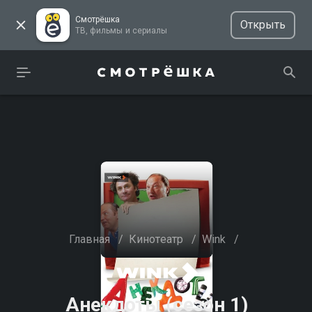
Смотрёшка
Открыть
ТВ, фильмы и сериалы
Главная
/
Кинотеатр
/
Wink
/
Анекдоты (сезон 1)