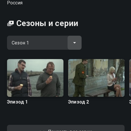
Россия
начальника военкомата, который придумал
оригинальный способ отмазывать призывников от
армии.
Сезоны и серии
Посмотреть онлайн 1 сезон сериала Анекдоты вы
можете совершенно бесплатно в хорошем HD
качестве на Смотрёшке
Эпизод 1
Эпизод 2