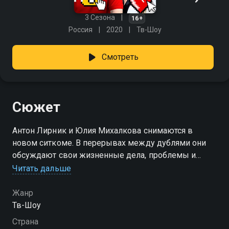
3 Сезона
16+
Россия
2020
Тв-Шоу
Смотреть
Сюжет
Антон Лирник и Юлия Михалкова снимаются в
новом ситкоме. В перерывах между дублями они
обсуждают свои жизненные дела, проблемы и
делятся полезными советами.
Читать дальше
Посмотреть онлайн 2 сезон сериала Это надо знать!
Жанр
вы можете совершенно бесплатно в хорошем HD
Тв-Шоу
качестве на Смотрёшке
Страна