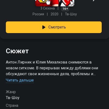
3 Сезона
16+
Россия
2020
Тв-Шоу
Смотреть
Сюжет
Антон Лирник и Юлия Михалкова снимаются в
новом ситкоме. В перерывах между дублями они
обсуждают свои жизненные дела, проблемы и
делятся полезными советами.
Читать дальше
Посмотреть онлайн 3 сезон сериала Это надо знать!
Жанр
вы можете совершенно бесплатно в хорошем HD
Тв-Шоу
качестве на Смотрёшке
Страна