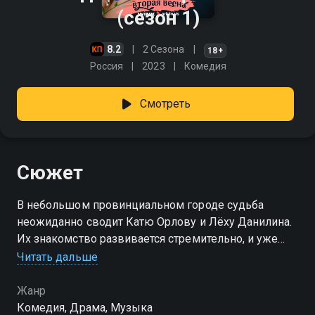
(сезон 1)
8.2
2 Сезона
18+
Россия
2023
Комедия
Смотреть
Сюжет
В небольшом провинциальном городе судьба
неожиданно сводит Катю Орлову и Лёху Данилина.
Их знакомство развивается стремительно, и уже
совсем скоро они решают связать себя браком. Для
Читать дальше
окружающих этот союз кажется странным, ведь
между ними слишком большая разница. Лёха
Жанр
вырос в простой семье, привык рассчитывать
Комедия, Драма, Музыка