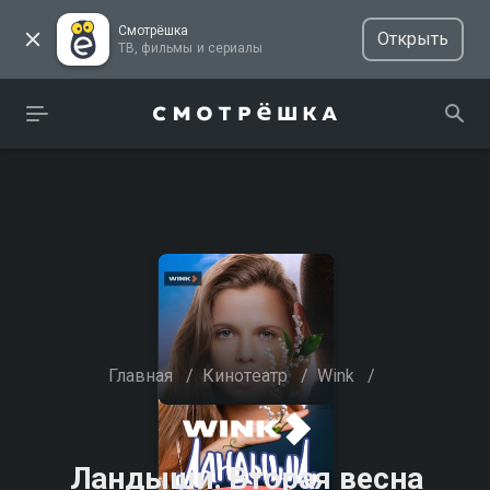
Смотрёшка
Открыть
ТВ, фильмы и сериалы
Главная
/
Кинотеатр
/
Wink
/
Ландыши. Вторая весна