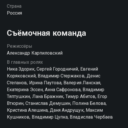
только на себя и никогда не жил в мире больших
Страна
денег. Катя — наследница миллиардера, детство
Россия
которой прошло в Лондоне среди роскоши и
совсем других правил. После трагической гибели
родителей ей приходится начинать всё заново и
Съёмочная команда
искать опору там, где раньше она бы даже не
посмотрела. Их совместная жизнь превращается в
Режиссёры
постоянное столкновение двух противоположных
Александр Карпиловский
характеров. Разные привычки, взгляды и
В главных ролях
представления о будущем делают отношения
Ника Здорик, Сергей Городничий, Евгений
непростыми, и каждому из них предстоит понять,
Коряковский, Владимир Стержаков, Денис
можно ли сохранить чувства, когда между людьми
Степанов, Ирина Паутова, Валерия Ланская,
целая пропасть. Смотреть сериал «Ландыши. Вторая
Екатерина Эссен, Анна Сафронова, Владимир
весна» онлайн в хорошем качестве вы можете в
Тяптушкин, Лана Бражник, Тимур Абитов, Егор
подписке WINK в Смотрёшке.
Втюрин, Станислав Демушин, Полина Белова,
Кристина Алешина, Даня Андрущук, Максим
Посмотреть онлайн 1 сезон сериала Ландыши.
Кушников, Владимир Цупка, Владислав Чербаев
Вторая весна вы можете совершенно бесплатно в
хорошем HD качестве на Смотрёшке