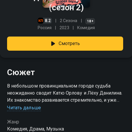
(сезон 2)
8.2
2 Сезона
18+
Россия
2023
Комедия
Смотреть
Сюжет
В небольшом провинциальном городе судьба
неожиданно сводит Катю Орлову и Лёху Данилина.
Их знакомство развивается стремительно, и уже
совсем скоро они решают связать себя браком. Для
Читать дальше
окружающих этот союз кажется странным, ведь
между ними слишком большая разница. Лёха
Жанр
вырос в простой семье, привык рассчитывать
Комедия, Драма, Музыка