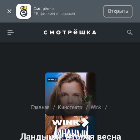
Смотрёшка
Открыть
ТВ, фильмы и сериалы
Главная
/
Кинотеатр
/
Wink
/
Ландыши. Вторая весна