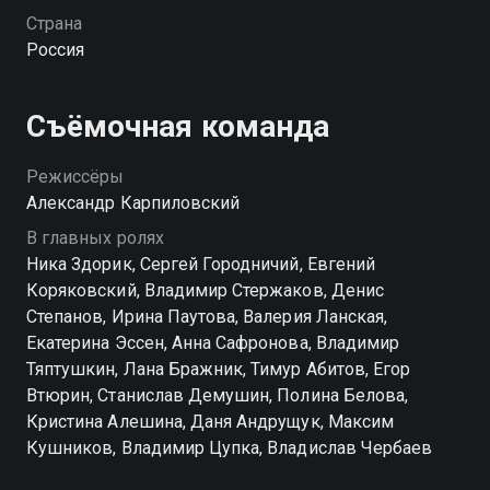
только на себя и никогда не жил в мире больших
Страна
денег. Катя — наследница миллиардера, детство
Россия
которой прошло в Лондоне среди роскоши и
совсем других правил. После трагической гибели
родителей ей приходится начинать всё заново и
Съёмочная команда
искать опору там, где раньше она бы даже не
посмотрела. Их совместная жизнь превращается в
Режиссёры
постоянное столкновение двух противоположных
Александр Карпиловский
характеров. Разные привычки, взгляды и
В главных ролях
представления о будущем делают отношения
Ника Здорик, Сергей Городничий, Евгений
непростыми, и каждому из них предстоит понять,
Коряковский, Владимир Стержаков, Денис
можно ли сохранить чувства, когда между людьми
Степанов, Ирина Паутова, Валерия Ланская,
целая пропасть. Смотреть сериал «Ландыши. Вторая
Екатерина Эссен, Анна Сафронова, Владимир
весна» онлайн в хорошем качестве вы можете в
Тяптушкин, Лана Бражник, Тимур Абитов, Егор
подписке WINK в Смотрёшке.
Втюрин, Станислав Демушин, Полина Белова,
Кристина Алешина, Даня Андрущук, Максим
Посмотреть онлайн 2 сезон сериала Ландыши.
Кушников, Владимир Цупка, Владислав Чербаев
Вторая весна вы можете совершенно бесплатно в
хорошем HD качестве на Смотрёшке