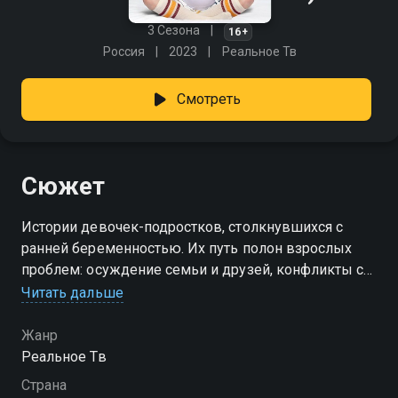
3 Сезона
16+
Россия
2023
Реальное Тв
Смотреть
Сюжет
Истории девочек-подростков, столкнувшихся с
ранней беременностью. Их путь полон взрослых
проблем: осуждение семьи и друзей, конфликты с
отцом ребенка и финансовые трудности.
Читать дальше
Посмотреть онлайн 1 сезон сериала Мама в 16 вы
Жанр
можете совершенно бесплатно в хорошем HD
Реальное Тв
качестве на Смотрёшке
Страна