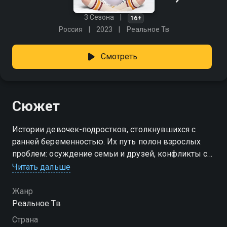
3 Сезона
16+
Россия
2023
Реальное Тв
Смотреть
Сюжет
Истории девочек-подростков, столкнувшихся с
ранней беременностью. Их путь полон взрослых
проблем: осуждение семьи и друзей, конфликты с
отцом ребенка и финансовые трудности.
Читать дальше
Посмотреть онлайн 3 сезон сериала Мама в 16 вы
Жанр
можете совершенно бесплатно в хорошем HD
Реальное Тв
качестве на Смотрёшке
Страна