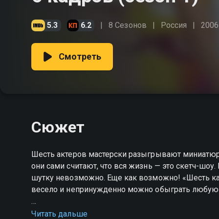
5.3
6.2
8 Сезонов
Россия
2006
Смотреть
Сюжет
Шесть актеров мастерски разыгрывают миниатю
они сами считают, что вся жизнь — это скетч-шоу
шутку невозможно. Еще как возможно! «Шесть к
весело и непринужденно можно обыграть любую
Посмотреть онлайн 1 сезон сериала 6 кадров вы
Читать дальше