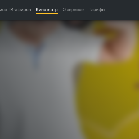
иси ТВ-эфиров
Кинотеатр
О сервисе
Тарифы