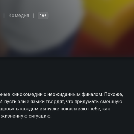
Комедия
16+
рные кинокомедии с неожиданным финалом. Похоже,
. И пусть злые языки твердят, что придумать смешную
адров» в каждом выпуске показывают тебе, как
 жизненную ситуацию.
 можете совершенно бесплатно в хорошем HD качестве