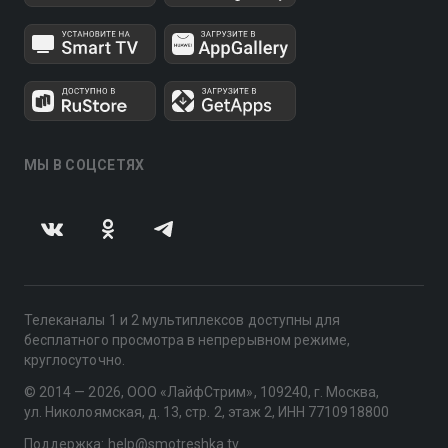
МЫ В СОЦСЕТЯХ
Телеканалы 1 и 2 мультиплексов доступны для
бесплатного просмотра в непрерывном режиме,
круглосуточно.
© 2014 — 2026, ООО «ЛайфСтрим», 109240, г. Москва,
ул. Николоямская, д. 13, стр. 2, этаж 2, ИНН 7710918800
Поддержка: help@smotreshka.tv