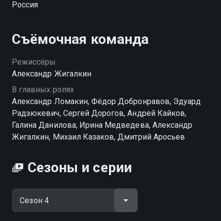
Россия
Посмотреть онлайн 4 сезон сериала 6 кадров вы
можете совершенно бесплатно в хорошем HD
качестве на Смотрёшке
Съёмочная команда
Режиссёры
Александр Жигалкин
В главных ролях
Александр Ломакин, Фёдор Добронравов, Эдуард
Радзюкевич, Сергей Дорогов, Андрей Кайков,
Галина Данилова, Ирина Медведева, Александр
Жигалкин, Михаил Казаков, Дмитрий Аросьев
Сезоны и серии