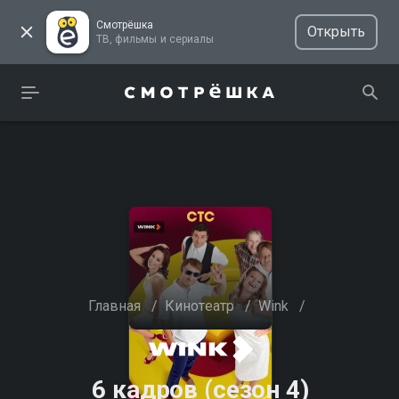
Смотрёшка
Открыть
ТВ, фильмы и сериалы
Главная
/
Кинотеатр
/
Wink
/
6 кадров (сезон 4)