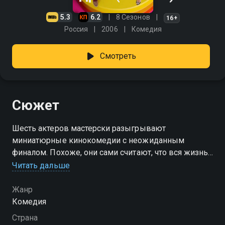
5.3
6.2
8 Сезонов
16+
Россия
2006
Комедия
Смотреть
Сюжет
Шесть актеров мастерски разыгрывают
миниатюрные кинокомедии с неожиданным
финалом. Похоже, они сами считают, что вся жизнь
— это скетч-шоу. И пусть злые языки твердят, что
Читать дальше
придумать смешную шутку невозможно. Еще как
возможно! «Шесть кадров» в каждом выпуске
Жанр
показывают тебе, как весело и непринужденно
Комедия
можно обыграть любую жизненную ситуацию.
Страна