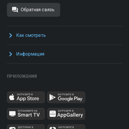
Обратная связь
Как смотреть
Информация
ПРИЛОЖЕНИЯ