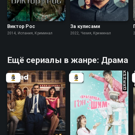
6.8
7.0
6.9
6.1
Виктор Рос
За кулисами
2014, Испания, Криминал
2022, Чехия, Криминал
Ещё сериалы в жанре: Драма