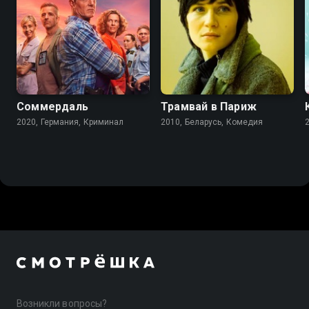
7.4
6.3
5.4
Соммердаль
Трамвай в Париж
2020, Германия, Криминал
2010, Беларусь, Комедия
Возникли вопросы?