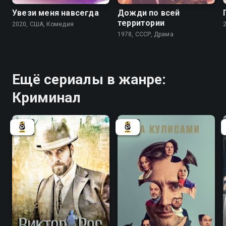
Увези меня навсегда
Дожди по всей
территории
2020, США, Комедия
1978, СССР, Драма
Ещё сериалы в жанре:
Криминал