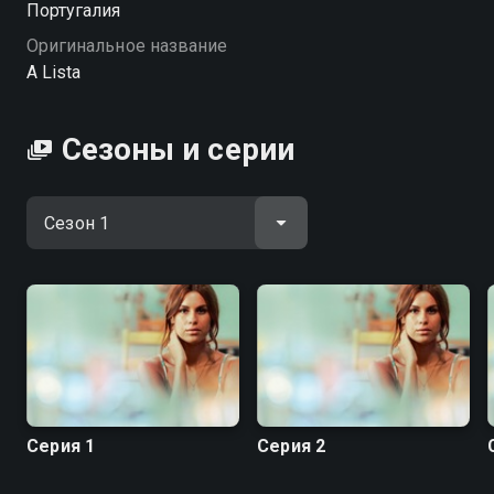
Португалия
Оригинальное название
A Lista
Сезоны и серии
Серия 1
Серия 2