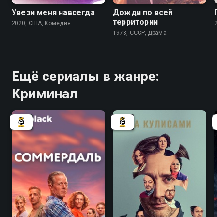
Увези меня навсегда
Дожди по всей
территории
2020, США, Комедия
1978, СССР, Драма
Ещё сериалы в жанре:
Криминал