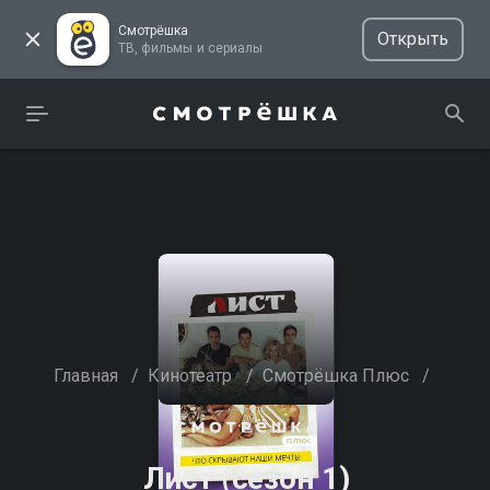
Смотрёшка
Открыть
ТВ, фильмы и сериалы
Главная
/
Кинотеатр
/
Смотрёшка Плюс
/
Лист (сезон 1)