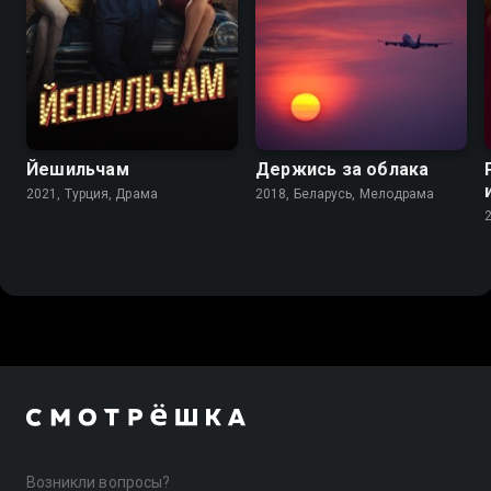
7.4
7.8
7.0
Йешильчам
Держись за облака
2021, Турция, Драма
2018, Беларусь, Мелодрама
Возникли вопросы?