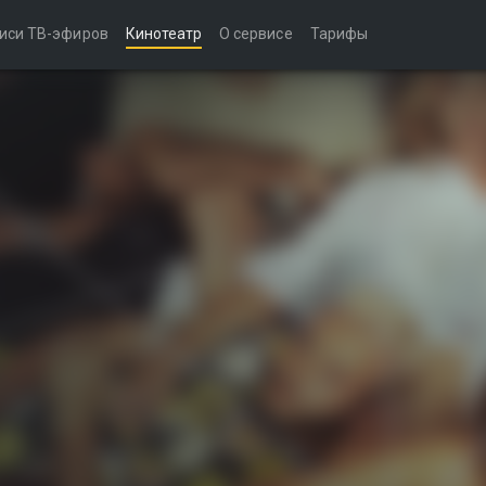
иси ТВ-эфиров
Кинотеатр
О сервисе
Тарифы