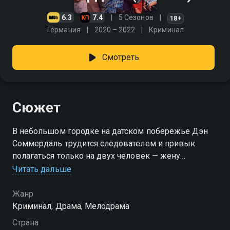
6.3
7.4
5 Сезонов
18+
Германия
2020 – 2022
Криминал
Смотреть
Сюжет
В небольшом городке на датском побережье Дэн
Соммердаль трудится следователем и привык
полагаться только на двух человек — жену
Марианну, судмедэксперта, и друга Флемминга, с
Читать дальше
которым прошёл десятки сложных дел. Но когда в
его личной жизни всё рушится — Марианна
Жанр
собирается уходить, устав от вечных дежурств и
Криминал, Драма, Мелодрама
холода в отношениях, — вскрываются ещё более
Страна
болезненные подробности: теперь она близка с