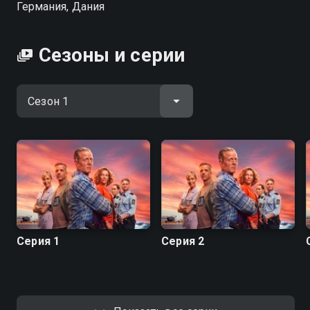
Германия, Дания
Флеммингом. Всё, что раньше казалось
устойчивым, даёт трещину, но преступления ждать
не станут. Вместе троице приходится продолжать
Сезоны и серии
работать — шаг за шагом расследуя цепочку
тревожных убийств. Пока наружу лезут старые
обиды и недосказанности, перед ними встают
новые загадки, и каждый выбор в этом деле даётся
с боем. Вопрос в том, смогут ли они остаться
командой, когда доверие уходит, а правда — бьёт не
хуже любой уликой. «СОММЕРДАЛЬ» — смотрите
онлайн в хорошем качестве.
Посмотреть онлайн 1 сезон сериала Соммердаль
вы можете совершенно бесплатно в хорошем HD
Серия 1
Серия 2
качестве на Смотрёшке