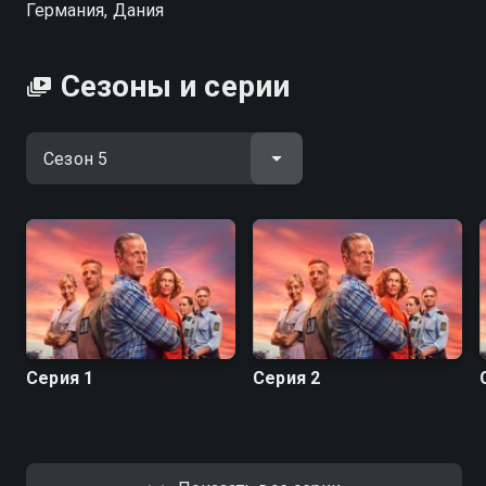
Германия, Дания
Флеммингом. Всё, что раньше казалось
устойчивым, даёт трещину, но преступления ждать
не станут. Вместе троице приходится продолжать
Сезоны и серии
работать — шаг за шагом расследуя цепочку
тревожных убийств. Пока наружу лезут старые
обиды и недосказанности, перед ними встают
новые загадки, и каждый выбор в этом деле даётся
с боем. Вопрос в том, смогут ли они остаться
командой, когда доверие уходит, а правда — бьёт не
хуже любой уликой. «СОММЕРДАЛЬ» — смотрите
онлайн в хорошем качестве.
Посмотреть онлайн 5 сезон сериала Соммердаль
вы можете совершенно бесплатно в хорошем HD
Серия 1
Серия 2
качестве на Смотрёшке