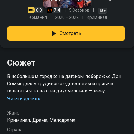
6.3
7.4
5 Сезонов
18+
Германия
2020 – 2022
Криминал
Смотреть
Сюжет
В небольшом городке на датском побережье Дэн
Соммердаль трудится следователем и привык
полагаться только на двух человек — жену
Марианну, судмедэксперта, и друга Флемминга, с
Читать дальше
которым прошёл десятки сложных дел. Но когда в
его личной жизни всё рушится — Марианна
Жанр
собирается уходить, устав от вечных дежурств и
Криминал, Драма, Мелодрама
холода в отношениях, — вскрываются ещё более
Страна
болезненные подробности: теперь она близка с