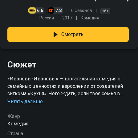
6.6
7.8
6 Сезонов
16+
Россия
2017
Комедия
Смотреть
Сюжет
«Ивановы-Ивановы» — трогательная комедия о
семейных ценностях и взрослении от создателей
ситкома «Кухня». Чего ждать, если твоя семья в
одночасье станет в два раза больше? Привычный
Читать дальше
образ жизни бесповоротно меняется, когда
родители узнают о подмене в роддоме — 16 лет они
Жанр
воспитывали чужого ребенка! Семье успешного
Комедия
бизнесмена Антона Иванова предстоит
Страна
невозможное — породниться и жить под одной