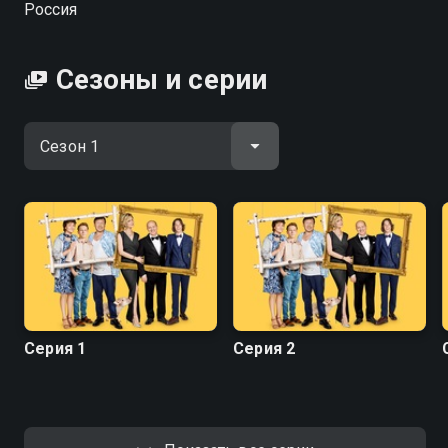
Россия
крышей с семьей предприимчивого лентяя Алексея
Иванова. Совместное воспитание детей, дележка
имущества, знакомство с родственниками — все
Сезоны и серии
испытания теперь Ивановы проходят бок о бок.
Ссоры и скандалы сменяются поддержкой и
взаимовыручкой, а после черной полосы всегда
наступает белая.
Посмотреть онлайн 1 сезон сериала Ивановы -
Ивановы вы можете совершенно бесплатно в
хорошем HD качестве на Смотрёшке
Серия 1
Серия 2