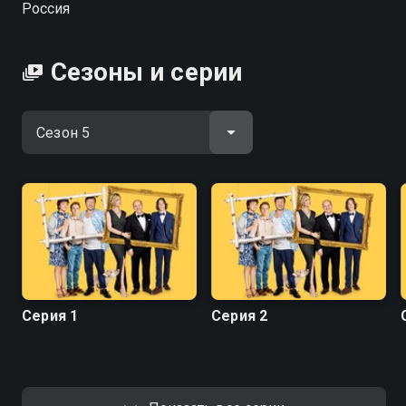
Россия
крышей с семьей предприимчивого лентяя Алексея
Иванова. Совместное воспитание детей, дележка
имущества, знакомство с родственниками — все
Сезоны и серии
испытания теперь Ивановы проходят бок о бок.
Ссоры и скандалы сменяются поддержкой и
взаимовыручкой, а после черной полосы всегда
наступает белая.
Посмотреть онлайн 5 сезон сериала Ивановы -
Ивановы вы можете совершенно бесплатно в
хорошем HD качестве на Смотрёшке
Серия 1
Серия 2