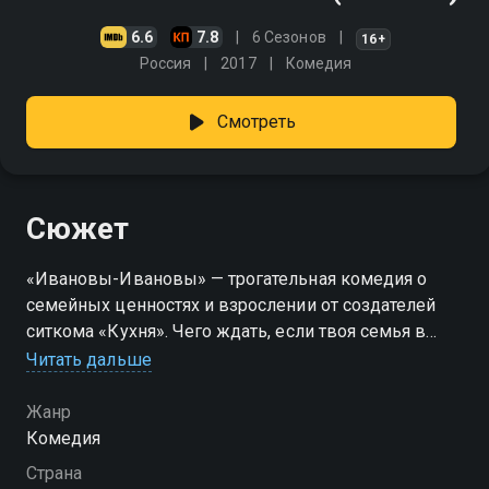
6.6
7.8
6 Сезонов
16+
Россия
2017
Комедия
Смотреть
Сюжет
«Ивановы-Ивановы» — трогательная комедия о
семейных ценностях и взрослении от создателей
ситкома «Кухня». Чего ждать, если твоя семья в
одночасье станет в два раза больше? Привычный
Читать дальше
образ жизни бесповоротно меняется, когда
родители узнают о подмене в роддоме — 16 лет они
Жанр
воспитывали чужого ребенка! Семье успешного
Комедия
бизнесмена Антона Иванова предстоит
Страна
невозможное — породниться и жить под одной