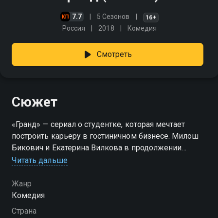
7.7
5 Сезонов
16+
Россия
2018
Комедия
Смотреть
Сюжет
«Гранд» — сериал о студентке, которая мечтает
построить карьеру в гостиничном бизнесе. Милош
Бикович и Екатерина Вилкова в продолжении
ситкома «Отель Элеон». Новым владельцем
Читать дальше
«Элеона» становится эксцентричный олигарх Лев
Глебович, который меняет прежнее название на
Жанр
«Гранд». Тем временем в столицу из Барнаула
Комедия
прилетает амбициозная студентка Ксения
Страна
Завгородняя, которая хочет стать управляющей в