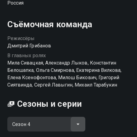
Россия
отеле. Но для начала она пробует устроиться на
должность портье в «Гранд», потому что ее отец
работает там инженером. Однако связи не
Съёмочная команда
помогают, а череду хитрых обманов авантюристки
мгновенно разоблачают. Теперь у Ксюши остается
Режиссёры
только один шанс получить работу...
Дмитрий Грибанов
В главных ролях
Посмотреть онлайн 4 сезон сериала Гранд вы
Мила Сивацкая, Александр Лыков, Константин
можете совершенно бесплатно в хорошем HD
Белошапка, Ольга Смирнова, Екатерина Вилкова,
качестве на Смотрёшке
Елена Ксенофонтова, Милош Бикович, Григорий
Сиятвинда, Сергей Лавыгин, Михаил Тарабукин
Сезоны и серии