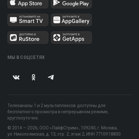
МЫ В СОЦСЕТЯХ
Телеканалы 1 и 2 мультиплексов доступны для
бесплатного просмотра в непрерывном режиме,
круглосуточно.
© 2014 — 2026, ООО «ЛайфСтрим», 109240, г. Москва,
ул. Николоямская, д. 13, стр. 2, этаж 2, ИНН 7710918800