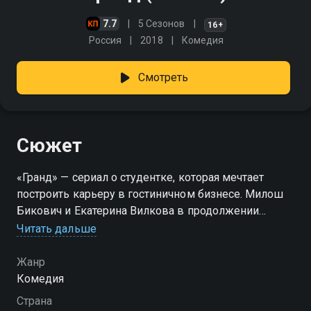
7.7
5 Сезонов
16+
Россия
2018
Комедия
Смотреть
Сюжет
«Гранд» — сериал о студентке, которая мечтает
построить карьеру в гостиничном бизнесе. Милош
Бикович и Екатерина Вилкова в продолжении
ситкома «Отель Элеон». Новым владельцем
Читать дальше
«Элеона» становится эксцентричный олигарх Лев
Глебович, который меняет прежнее название на
Жанр
«Гранд». Тем временем в столицу из Барнаула
Комедия
прилетает амбициозная студентка Ксения
Страна
Завгородняя, которая хочет стать управляющей в