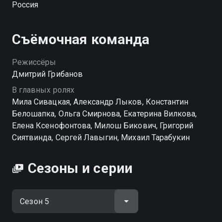
Россия
отеле. Но для начала она пробует устроиться на
должность портье в «Гранд», потому что ее отец
работает там инженером. Однако связи не
Съёмочная команда
помогают, а череду хитрых обманов авантюристки
мгновенно разоблачают. Теперь у Ксюши остается
Режиссёры
только один шанс получить работу...
Дмитрий Грибанов
В главных ролях
Посмотреть онлайн 5 сезон сериала Гранд вы
Мила Сивацкая, Александр Лыков, Константин
можете совершенно бесплатно в хорошем HD
Белошапка, Ольга Смирнова, Екатерина Вилкова,
качестве на Смотрёшке
Елена Ксенофонтова, Милош Бикович, Григорий
Сиятвинда, Сергей Лавыгин, Михаил Тарабукин
Сезоны и серии