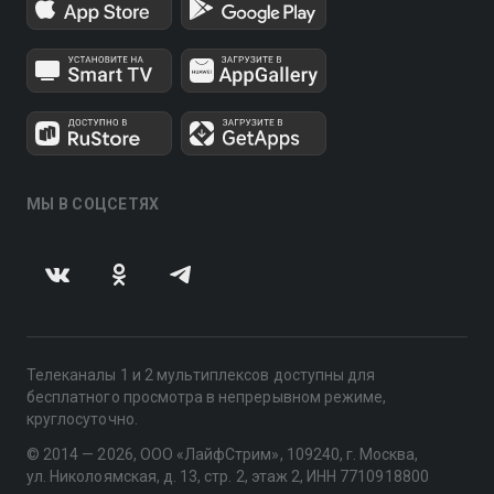
МЫ В СОЦСЕТЯХ
Телеканалы 1 и 2 мультиплексов доступны для
бесплатного просмотра в непрерывном режиме,
круглосуточно.
© 2014 — 2026, ООО «ЛайфСтрим», 109240, г. Москва,
ул. Николоямская, д. 13, стр. 2, этаж 2, ИНН 7710918800