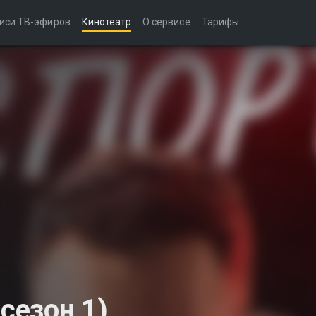
иси ТВ-эфиров
Кинотеатр
О сервисе
Тарифы
сезон 1)