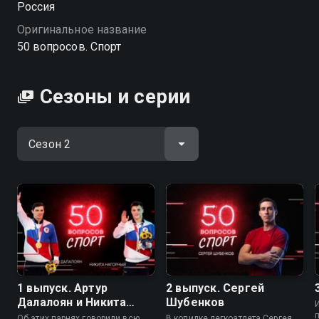
Россия
Александр Волков, а также Дмитрий Позов и Роман
Оригинальное название
Косицын.
50 вопросов. Спорт
Посмотреть онлайн 2 сезон сериала 50 вопросов.
Спорт вы можете совершенно бесплатно в
Сезоны и серии
хорошем HD качестве на Смотрёшке
1 выпуск. Артур
2 выпуск. Сергей
Далалоян и Никита
Шубенков
Нагорный
Об этих парнях говорили всю
В копилке легкоатлета Сергея