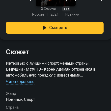
2 Сезона
18+
Россия
2021
Новинки
Смотреть
Сюжет
Интервью с лучшими спортсменами страны.
Ведущий «Матч ТВ» Карен Адамян отправится в
автомобильную поездку с известными
футболистами, борцами, фигуристами, спортивными
Читать дальше
комментаторами и деятелями, чтобы задать им
ровно 50 вопросов на самые разные темы. Гостями
Жанр
эксклюзивных выпусков программы «50 вопросов.
Новинки, Спорт
Спорт» станут: Андрей Аршавин, Алексей Ягудин,
Страна
Дмитрий Губерниев, Елизавета Туктамышева,