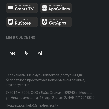
МЫ В СОЦСЕТЯХ
Телеканалы 1 и 2 мультиплексов доступны для
бесплатного просмотра в непрерывном режиме,
круглосуточно.
© 2014 — 2026, ООО «ЛайфСтрим», 109240, г. Москва,
ул. Николоямская, д. 13, стр. 2, этаж 2, ИНН 7710918800
Поддержка: help@smotreshka.tv