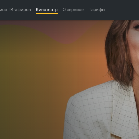
иси ТВ-эфиров
Кинотеатр
О сервисе
Тарифы