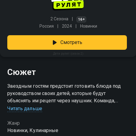
2 Сезона
16+
Россия
2024
Новинки
Смотреть
Дети рулят (сезон 2)
Сюжет
Звездным гостям предстоит готовить блюда под
руководством своих детей, которые будут
объяснять им рецепт через наушник. Команда,
приготовившая лучшее блюдо, получит денежный
Читать дальше
приз. В студию к ведущей Регине Тодоренко придут
Дмитрий Шепелев с сыном Платоном, Алла
Жанр
Довлатова с дочерью Марией, Клим Шипенко с
Новинки, Кулинарные