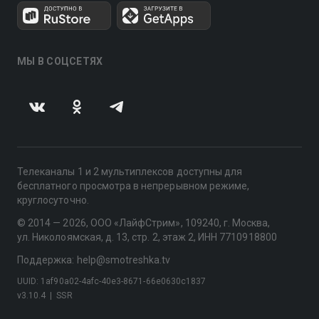
МЫ В СОЦСЕТЯХ
Телеканалы 1 и 2 мультиплексов доступны для
бесплатного просмотра в непрерывном режиме,
круглосуточно.
© 2014 — 2026, ООО «ЛайфСтрим», 109240, г. Москва,
ул. Николоямская, д. 13, стр. 2, этаж 2, ИНН 7710918800
Поддержка: help@smotreshka.tv
UUID: 1af90a02-4afc-40e3-8671-66e0630c1837
v3.10.4
|
SSR