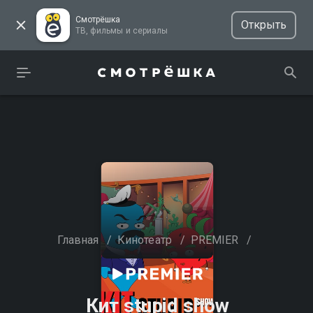
Смотрёшка
Открыть
ТВ, фильмы и сериалы
Главная
/
Кинотеатр
/
PREMIER
/
Кит stupid show