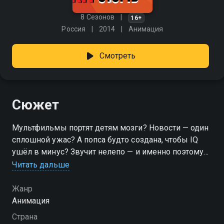
8 Сезонов
16+
Россия
2014
Анимация
Смотреть
Сюжет
Мультфильмы портят детям мозги? Новости — один
сплошной ужас? А попса будто создана, чтобы IQ
ушёл в минус? Звучит нелепо — и именно поэтому
смешно. Особенно, когда все эти мифы разбирают
Читать дальше
по косточкам ведущие безбашенного «Кит Stupid
Show». Здесь глупости становятся поводом для
Жанр
умного смеха. «Кит stupid show» — смотрите онлайн
Анимация
в хорошем качестве.
Страна