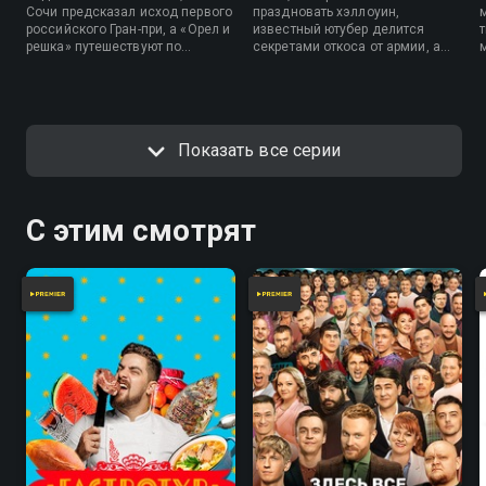
Сочи предсказал исход первого
праздновать хэллоуин,
российского Гран-при, а «Орел и
известный ютубер делится
решка» путешествуют по
секретами откоса от армии, а
экстремальному Афганистану.
многосерийная мелодрама
повествует о нелегкой жизни и
любовных интригах
космодесантников.
Показать все серии
С этим смотрят