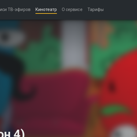
иси ТВ-эфиров
Кинотеатр
О сервисе
Тарифы
он 4)