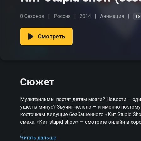
8 Сезонов
Россия
2014
Анимация
16
Смотреть
Сюжет
Мультфильмы портят детям мозги? Новости — один
ушёл в минус? Звучит нелепо — и именно поэтому
косточкам ведущие безбашенного «Кит Stupid Sho
смеха. «Кит stupid show» — смотрите онлайн в хо
Посмотреть онлайн 4 сезон сериала Кит stupid 
Читать дальше