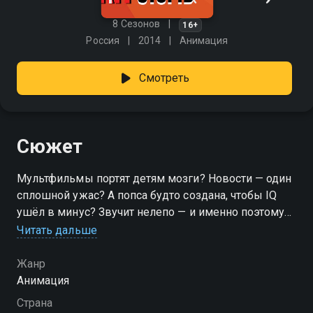
8 Сезонов
16+
Россия
2014
Анимация
Смотреть
Сюжет
Мультфильмы портят детям мозги? Новости — один
сплошной ужас? А попса будто создана, чтобы IQ
ушёл в минус? Звучит нелепо — и именно поэтому
смешно. Особенно, когда все эти мифы разбирают
Читать дальше
по косточкам ведущие безбашенного «Кит Stupid
Show». Здесь глупости становятся поводом для
Жанр
умного смеха. «Кит stupid show» — смотрите онлайн
Анимация
в хорошем качестве.
Страна