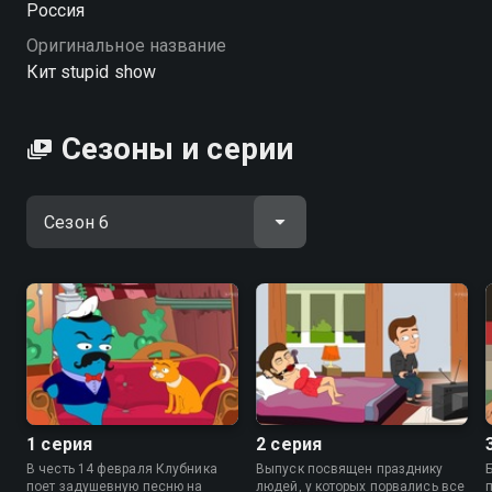
Россия
Посмотреть онлайн 6 сезон сериала Кит stupid show
Оригинальное название
вы можете совершенно бесплатно в хорошем HD
Кит stupid show
качестве на Смотрёшке
Сезоны и серии
1 серия
2 серия
В честь 14 февраля Клубника
Выпуск посвящен празднику
поет задушевную песню на
людей, у которых порвались все