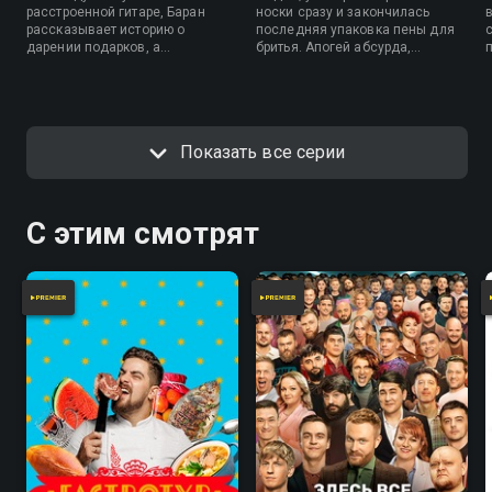
расстроенной гитаре, Баран
носки сразу и закончилась
рассказывает историю о
последняя упаковка пены для
дарении подарков, а
бритья. Апогей абсурда,
«Мясорубка глупости»
праздник глупости, фестиваль
мясорубит.
фэйлов — все это о 23 февраля.
Показать все серии
С этим смотрят