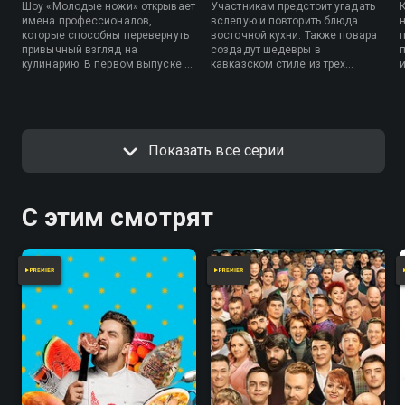
Шоу «Молодые ножи» открывает
Участникам предстоит угадать
имена профессионалов,
вслепую и повторить блюда
которые способны перевернуть
восточной кухни. Также повара
привычный взгляд на
создадут шедевры в
кулинарию. В первом выпуске —
кавказском стиле из трех
противостояние 6 поваров, из
простых продуктов и проявят
которых только один станет
новаторский взгляд на
о
победителем. Участникам
классические блюда. Вместе с
предстоит выполнить задание
Константином Ивлевым
от Константина Ивлева —
оценивать результаты
Показать все серии
определить вслепую блюдо
финального испытания будет
старорусской кухни и повторить
шеф-повар Илья Захаров.
его, а также приготовить для
звездного гостя Дмитрия
Дюжева блюдо с
С этим смотрят
использованием приема
фламбирования.