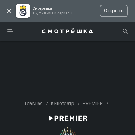
Смотрёшка
Открыть
ТВ, фильмы и сериалы
Главная
/
Кинотеатр
/
PREMIER
/