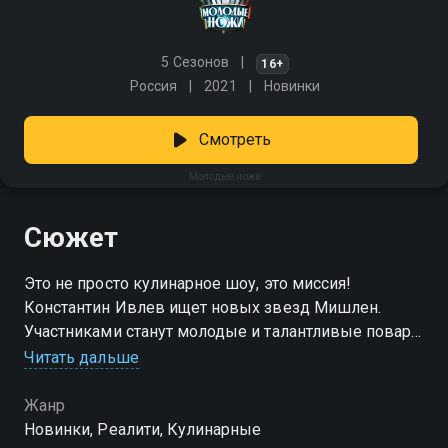
5 Сезонов
16+
Россия
2021
Новинки
Смотреть
Молодые ножи
Сюжет
Это не просто кулинарное шоу, это миссия!
Константин Ивлев ищет новых звезд Мишлен.
Участниками станут молодые и талантливые повара
страны. А самые способные смогут получить место
Читать дальше
на «Адской кухне» Ивлева.
Жанр
Новинки, Реалити, Кулинарные