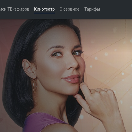
иси ТВ-эфиров
Кинотеатр
О сервисе
Тарифы