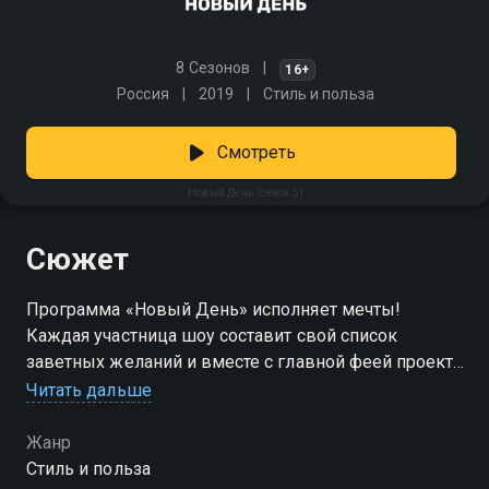
8 Сезонов
16+
Россия
2019
Стиль и польза
Смотреть
Новый День (сезон 5)
Сюжет
Программа «Новый День» исполняет мечты!
Каждая участница шоу составит свой список
заветных желаний и вместе с главной феей проекта
выберет именно то желание, которое даст толчок в
Читать дальше
новый день. Помогать в выборе героиням также
будет астролог проекта. Команда стилистов
Жанр
подберет участницам совершенно новый образ, а
Стиль и польза