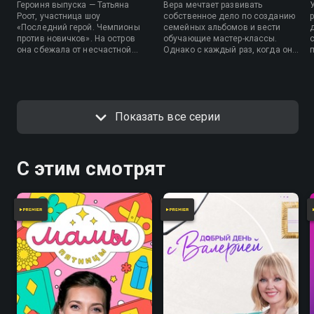
Героиня выпуска — Татьяна
Вера мечтает развивать
Роот, участница шоу
собственное дело по созданию
«Последний герой. Чемпионы
семейных альбомов и вести
против новичков». На остров
обучающие мастер-классы.
она сбежала от несчастной
Однако с каждый раз, когда она
любви, но мужчины проекта
начинала новый мастер-класс,
проголосовали против нее,
умирал кто-то из ее близких.
посчитав девушку некрасивой.
Возможно, это знак, что
Звездный коуч Ана Мавричева
необходимо двигаться в другом
пригласила Татьяну в «Новый
направлении? Эксперты шоу
Показать все серии
день», чтобы вместе с
«Новый день» помогут Вере
экспертами шоу проработать ее
разобраться.
комплексы.
С этим смотрят