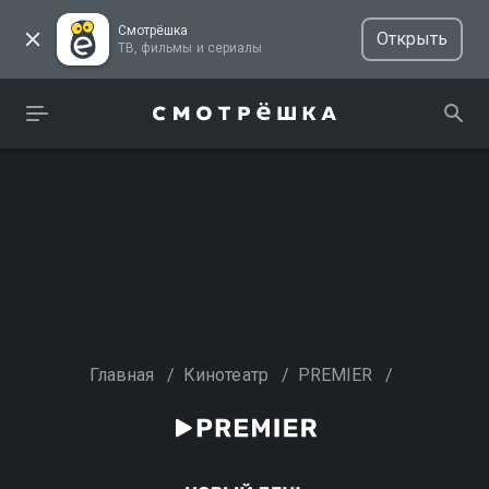
Смотрёшка
Открыть
ТВ, фильмы и сериалы
Главная
/
Кинотеатр
/
PREMIER
/