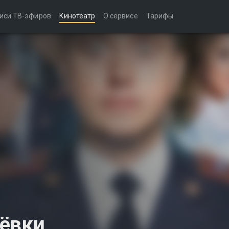
иси ТВ-эфиров
Кинотеатр
О сервисе
Тарифы
лёвки