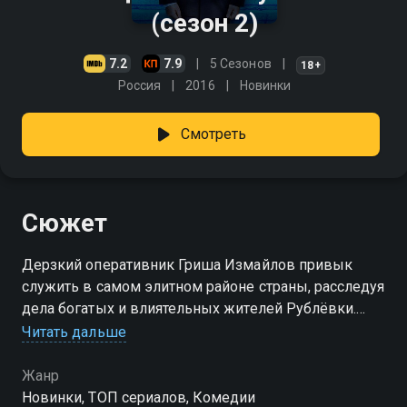
(сезон 2)
7.2
7.9
5 Сезонов
18+
Россия
2016
Новинки
Смотреть
Сюжет
Дерзкий оперативник Гриша Измайлов привык
служить в самом элитном районе страны, расследуя
дела богатых и влиятельных жителей Рублёвки.
Однако теперь его и коллег ждет крутой поворот —
Читать дальше
перевод из гламурной Барвихи в обычный
спальный район Бескудниково. Повышение
Жанр
приносит массу проблем: Гриша становится
Новинки, ТОП сериалов, Комедии