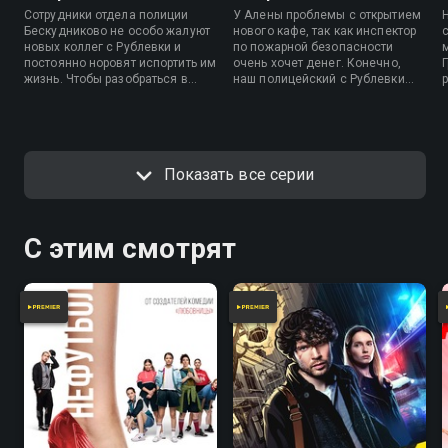
Сотрудники отдела полиции
У Алены проблемы с открытием
Рублёвки в хорошем качестве в приложении
Бескудниково не особо жалуют
нового кафе, так как инспектор
Смотрёшка.
новых коллег с Рублевки и
по пожарной безопасности
постоянно норовят испортить им
очень хочет денег. Конечно,
Г
жизнь. Чтобы разобраться в
наш полицейский с Рублевки
Посмотреть онлайн 2 сезон сериала Полицейский с
ситуации, Гриша вызывает
спасет девушку. А Работой
обидчиков на смертельную
Яковлева недоволен префект.
Рублёвки вы можете совершенно бесплатно в
битву. Полицейские с Рублевки
хорошем HD качестве на Смотрёшке
против полицейских из
Бескудниково. Алена и
Показать все серии
Кристина тем временем решают
открыть собственный бизнес.
С этим смотрят