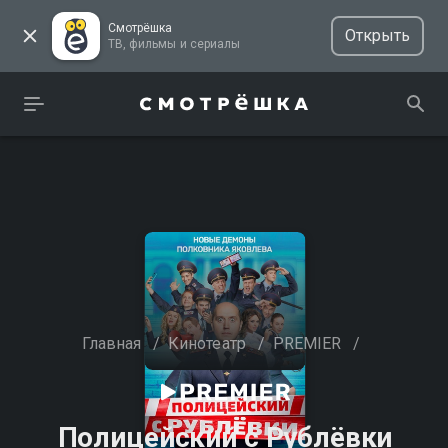
Смотрёшка
Открыть
ТВ, фильмы и сериалы
Главная
/
Кинотеатр
/
PREMIER
/
Полицейский с Рублёвки