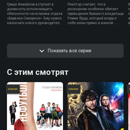
Гриша Измайлов вступает в
Риелтор считает, что в
Полицейского с Рублёвки в хорошем качестве в
должность исполняющего
роскошном особняке обитает
приложении Смотрёшка.
обязанности начальника отдела
привидение бывшего владельца
«Барвиха Северное». Ему нужно
Ромки Ярда, который вскрыл
назначить нового руководителя
себе вены прямо в ванной.
Посмотреть онлайн 3 сезон сериала Полицейский с
следственного отдела, и перед
Мухич и Гриша берутся
ним встает непростой выбор
расследовать это загадочное
Рублёвки вы можете совершенно бесплатно в
между Мухичем и Гудковой.
дело и решают переночевать в
хорошем HD качестве на Смотрёшке
Гриша предлагает им
мрачном пустующем доме.
испытание: первый, кто
Показать все серии
раскроет дело об угоне
«мустанга», тот и получит
должность.
С этим смотрят