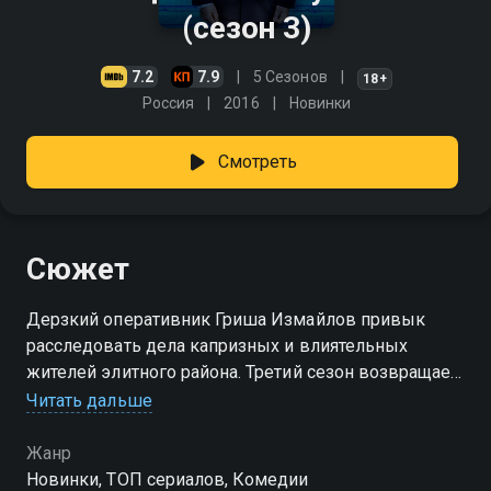
(сезон 3)
7.2
7.9
5 Сезонов
18+
Россия
2016
Новинки
Смотреть
Сюжет
Дерзкий оперативник Гриша Измайлов привык
расследовать дела капризных и влиятельных
жителей элитного района. Третий сезон возвращает
героев в гламурную Барвиху, где суровые
Читать дальше
полицейские будни снова тесно переплетаются с
личными драмами и полным абсурдом. Теперь
Жанр
Гриша возглавляет отдел «Барвиха Северное», а
Новинки, ТОП сериалов, Комедии