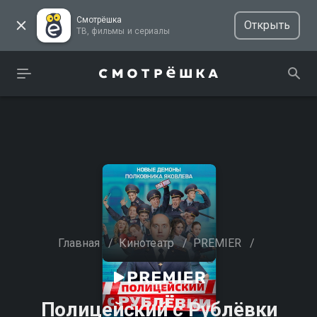
Смотрёшка
Открыть
ТВ, фильмы и сериалы
Главная
/
Кинотеатр
/
PREMIER
/
Полицейский с Рублёвки