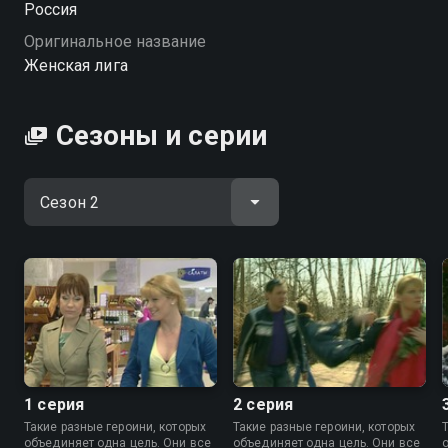
Россия
смотрите онлайн в хорошем качестве.
Оригинальное название
Женская лига
Посмотреть онлайн 2 сезон сериала Женская лига
вы можете совершенно бесплатно в хорошем HD
качестве на Смотрёшке
Сезоны и серии
1 серия
2 серия
Такие разные героини, которых
Такие разные героини, которых
объединяет одна цель. Они все
объединяет одна цель. Они все