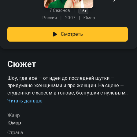
7 Сезонов
16+
Россия
2007
Юмор
Смотреть
Сюжет
Шоу, где всё — от идеи до последней шутки —
придумано женщинами и про женщин. На сцене —
студентки с хаосом в голове, болтушки с нулевым
фильтром, хозяйки, владеющие утюгом и
Читать дальше
сарказмом, и карьеристки, которым всё мало. У
каждой — свои заморочки, но всех объединяет одно:
Жанр
без Парней, Денег и Любви эта жизнь была бы куда
Юмор
скучнее. Ирония, саморазоблачение и много смеха —
Страна
всё по-честному и от души. «Женская лига» —