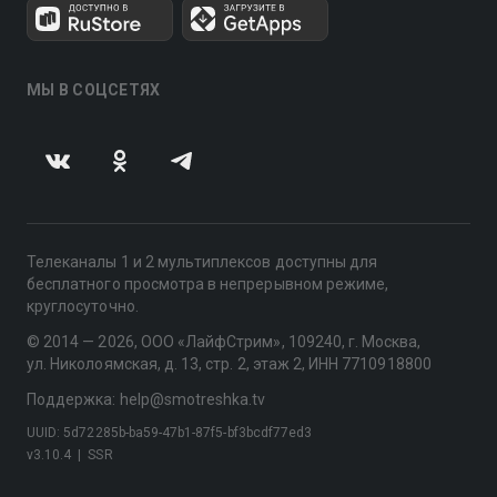
МЫ В СОЦСЕТЯХ
Телеканалы 1 и 2 мультиплексов доступны для
бесплатного просмотра в непрерывном режиме,
круглосуточно.
© 2014 — 2026, ООО «ЛайфСтрим», 109240, г. Москва,
ул. Николоямская, д. 13, стр. 2, этаж 2, ИНН 7710918800
Поддержка: help@smotreshka.tv
UUID: 5d72285b-ba59-47b1-87f5-bf3bcdf77ed3
v3.10.4
|
SSR