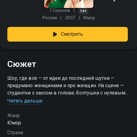
7 Сезонов
16+
Россия
2007
Юмор
Смотреть
Сюжет
Шоу, где всё — от идеи до последней шутки —
придумано женщинами и про женщин. На сцене —
студентки с хаосом в голове, болтушки с нулевым
фильтром, хозяйки, владеющие утюгом и
Читать дальше
сарказмом, и карьеристки, которым всё мало. У
каждой — свои заморочки, но всех объединяет одно:
Жанр
без Парней, Денег и Любви эта жизнь была бы куда
Юмор
скучнее. Ирония, саморазоблачение и много смеха —
Страна
всё по-честному и от души. «Женская лига» —