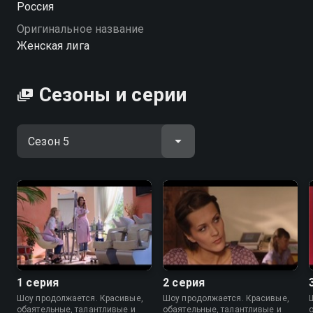
Россия
смотрите онлайн в хорошем качестве.
Оригинальное название
Женская лига
Посмотреть онлайн 5 сезон сериала Женская лига
вы можете совершенно бесплатно в хорошем HD
качестве на Смотрёшке
Сезоны и серии
1 серия
2 серия
Шоу продолжается. Красивые,
Шоу продолжается. Красивые,
обаятельные, талантливые и
обаятельные, талантливые и