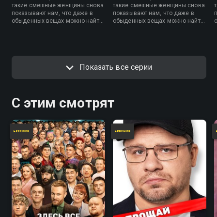
такие смешные женщины снова
такие смешные женщины снова
показывают нам, что даже в
показывают нам, что даже в
обыденных вещах можно найти
обыденных вещах можно найти
нечто яркое и запоминающееся.
нечто яркое и запоминающееся.
В пятом сезоне яркого и
В пятом сезоне яркого и
запоминающегося будет еще
запоминающегося будет еще
больше.
больше.
Показать все серии
С этим смотрят