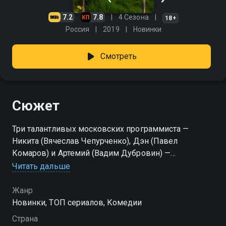
7.2
7.8
4 Сезона
18+
Россия
2019
Новинки
Смотреть
Сюжет
Три талантливых московских программиста —
Никита (Вячеслав Чепурченко), Дэн (Павел
Комаров) и Артемий (Вадим Дубровин) —
разработали уникальное приложение для знакомств
Читать дальше
Twin, пророчащее им миллионные инвестиции и
мировое признание. Сделка века уже почти в
Жанр
кармане, но в последний момент всё рушится:
Новинки, ТОП сериалов, Комедии
парням приходят повестки в армию. Чтобы не
Страна
потерять стартап, парни выбирают альтернативную