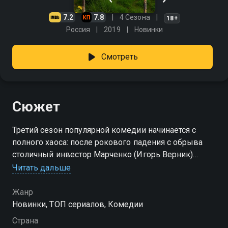
7.2
7.8
4 Сезона
18+
Россия
2019
Новинки
Смотреть
Сюжет
Третий сезон популярной комедии начинается с
полного хаоса: после рокового падения с обрыва
столичный инвестор Марченко (Игорь Верник)
оказывается прикован к кровати и страдает
Читать дальше
амнезией. Никита (Вячеслав Чепурченко), Дэн
(Павел Комаров) и Артемий (Вадим Дубровин)
Жанр
вынуждены взять на себя роль сиделок и
Новинки, ТОП сериалов, Комедии
реабилитологов, ведь только в голове Марченко
Страна
хранятся пароли и ключи к их многомиллионному