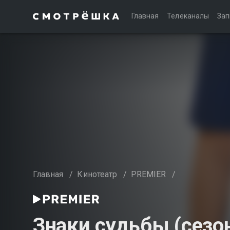
Главная
Телеканалы
Зап
Главная
/
Кинотеатр
/
PREMIER
/
Знаки судьбы (сезон