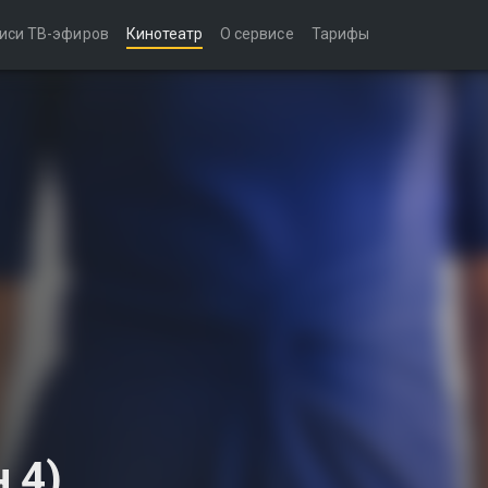
иси ТВ-эфиров
Кинотеатр
О сервисе
Тарифы
 4)