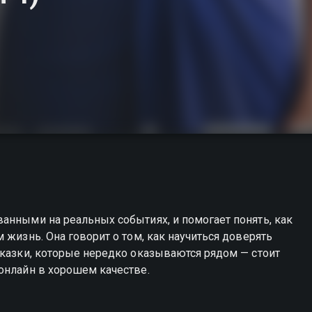
анными на реальных событиях, и помогает понять, как
 жизнь. Она говорит о том, как научиться доверять
сказки, которые нередко оказываются рядом — стоит
онлайн в хорошем качестве.
бы вы можете совершенно бесплатно в хорошем HD