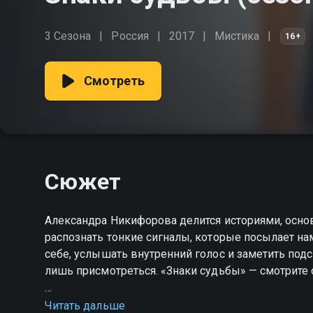
3 Сезона
Россия
2017
Мистика
16+
Смотреть
Сюжет
Александра Никифорова делится историями, основ
распознать тонкие сигналы, которые посылает нам
себе, услышать внутренний голос и заметить под
лишь присмотреться. «Знаки судьбы» — смотрите 
Посмотреть онлайн 4 сезон сериала Знаки судь
Читать дальше