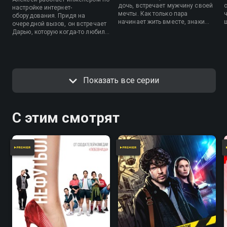
дочь, встречает мужчину своей
настройке интернет-
мечты. Как только пара
оборудования. Придя на
начинает жить вместе, знаки
очередной вызов, он встречает
предупреждают женщину о
Дарью, которую когда-то любил,
беде, нависшей над ее домом.
но расстался с ней 13 лет
назад. Алексей уязвлен тем, что
бывшая живет счастливой и
благополучной жизнью, поэтому
он представляется не рядовым
Показать все серии
сотрудником компании, а ее
владельцем.
С этим смотрят