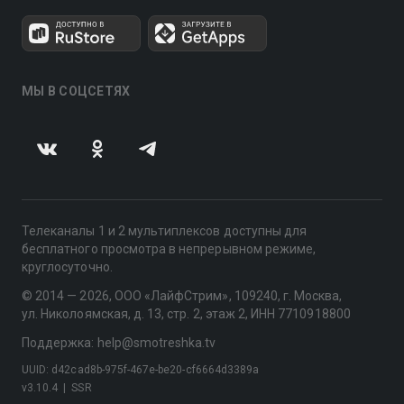
МЫ В СОЦСЕТЯХ
Телеканалы 1 и 2 мультиплексов доступны для
бесплатного просмотра в непрерывном режиме,
круглосуточно.
© 2014 — 2026, ООО «ЛайфСтрим», 109240, г. Москва,
ул. Николоямская, д. 13, стр. 2, этаж 2, ИНН 7710918800
Поддержка: help@smotreshka.tv
UUID: d42cad8b-975f-467e-be20-cf6664d3389a
v3.10.4
|
SSR