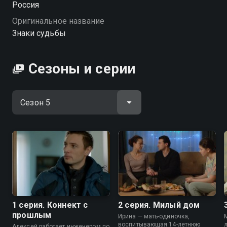
Россия
Оригинальное название
Посмотреть онлайн 5 сезон сериала Знаки судьбы
Знаки судьбы
вы можете совершенно бесплатно в хорошем HD
качестве на Смотрёшке
Сезоны и серии
1 серия. Коннект с
2 серия. Милый дом
прошлым
Ирина — мать-одиночка,
воспитывающая 14-летнюю
Алексей работает инженером по