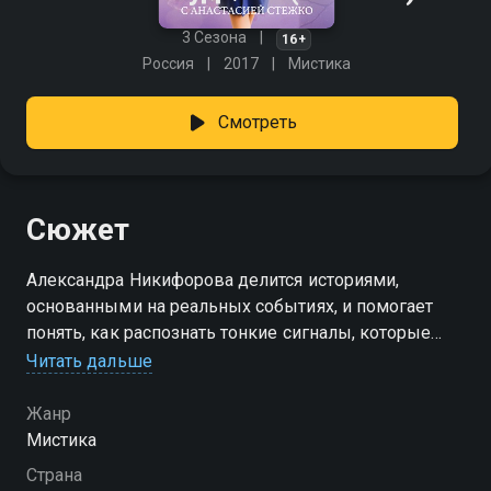
3 Сезона
16+
Россия
2017
Мистика
Смотреть
Сюжет
Александра Никифорова делится историями,
основанными на реальных событиях, и помогает
понять, как распознать тонкие сигналы, которые
посылает нам жизнь. Она говорит о том, как
Читать дальше
научиться доверять себе, услышать внутренний
голос и заметить подсказки, которые нередко
Жанр
оказываются рядом — стоит лишь присмотреться.
Мистика
«Знаки судьбы» — смотрите онлайн в хорошем
Страна
качестве.