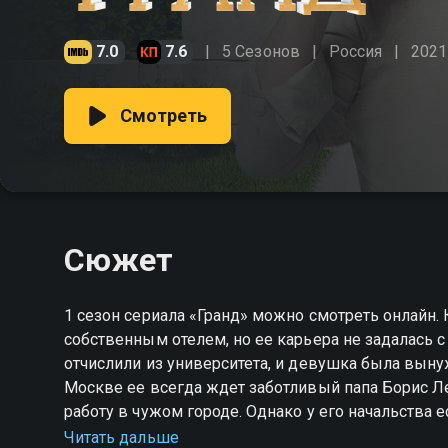
7.0
7.6
5 Сезонов
Россия
2021
Смотреть
Сюжет
1 сезон сериала «Гранд» можно смотреть онлайн.
собственным отелем, но ее карьера не задалась с
отчислили из университета, и девушка была вынуж
Москве ее всегда ждет заботливый папа Борис Л
работу в чужом городе. Однако у его начальства е
У отеля новый владелец — эксцентричный бизнес
Читать дальше