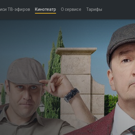
иси ТВ-эфиров
Кинотеатр
О сервисе
Тарифы