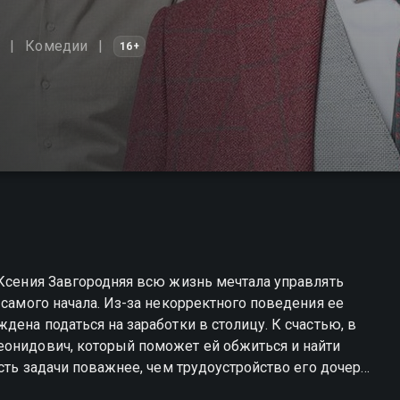
Комедии
16+
 Ксения Завгородняя всю жизнь мечтала управлять
 самого начала. Из-за некорректного поведения ее
дена податься на заработки в столицу. К счастью, в
еонидович, который поможет ей обжиться и найти
сть задачи поважнее, чем трудоустройство его дочери.
мен Лев Глебович, который любит раздавать