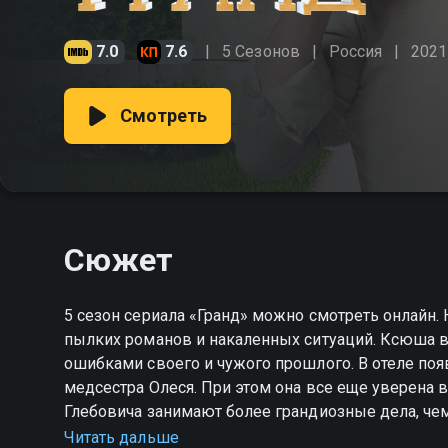
7.0
7.6
5 Сезонов
Россия
2021
Смотреть
Сюжет
5 сезон сериала «Гранд» можно смотреть онлайн. Н
пылких романов и накаленных ситуаций. Ксюша 
ошибками своего и чужого прошлого. В отеле по
медсестра Олеся. При этом она все еще уверена в 
Глебовича занимают более грандиозные дела, чем
помогать Ксении с заботами «Гранда». Пока упра
Читать дальше