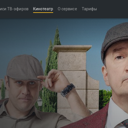
иси ТВ-эфиров
Кинотеатр
О сервисе
Тарифы