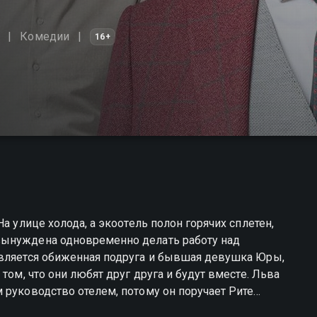
Комедии
16+
а улице холода, а экоотель полон горячих сплетен,
вынуждена одновременно делать работу над
является обиженная подруга и бывшая девушка Юры,
том, что они любят друг друга и будут вместе. Льва
 руководство отелем, потому он поручает Рите
вленцы решают, как правильно заведовать делами,