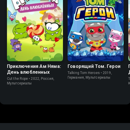
8.0
8.6
6.3
Приключения Ам Няма:
Говорящий Том. Герои
День влюбленных
Talking Tom Heroes • 2019,
Германия, Мультсериалы
Cut the Rope • 2022, Россия,
T
Мультсериалы