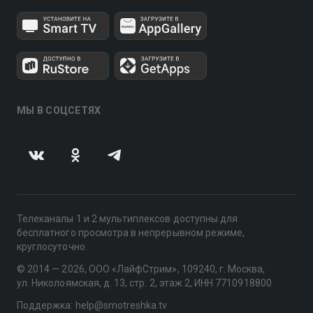
МЫ В СОЦСЕТЯХ
Телеканалы 1 и 2 мультиплексов доступны для
бесплатного просмотра в непрерывном режиме,
круглосуточно.
© 2014 — 2026, ООО «ЛайфСтрим», 109240, г. Москва,
ул. Николоямская, д. 13, стр. 2, этаж 2, ИНН 7710918800
Поддержка: help@smotreshka.tv