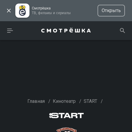
Смотрёшка
Открыть
ТВ, фильмы и сериалы
Главная
/
Кинотеатр
/
START
/