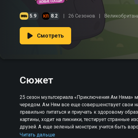
5.9
8.2
26 Сезонов
Великобритан
Смотреть
Сюжет
25 сезон мультсериала «Приключения Ам Няма» м
чередом. Ам Ням все еще совершенствует свои н
правильно питаться и приучать к здоровому образ
картины, ходит на пикники, тестирует странные и
друзей. А еще зеленый монстрик учится быть вз
почтальона Номсити. Вдобавок к этому сладкоежк
Читать дальше