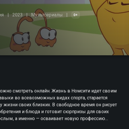
ия
2023
Мультсериалы
0+
ожно смотреть онлайн. Жизнь в Номсити идет своим
авыки во всевозможных видах спорта, старается
у жизни своих близких. В свободное время он рисует
зобретения и блюда и готовит сюрпризы для своих
рослым, а именно — осваивает новую профессию
а показывает, как бороться со своими страхами. И