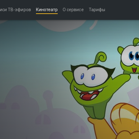
иси ТВ-эфиров
Кинотеатр
О сервисе
Тарифы