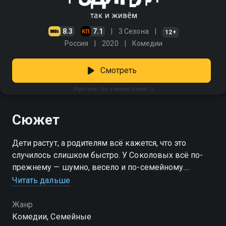
8.3
7.1
3 Сезона
12+
Россия
2020
Комедии
Смотреть
Родители. Так и живем (сезон 1)
Сюжет
Дети растут, а родителям всё кажется, что это
случилось слишком быстро. У Соколовых всё по-
прежнему — шумно, весело и по-семейному.
Тимофей уже на пороге новой жизни, но советы
Читать дальше
отца по-прежнему звучат регулярно. Илья с Максом
потихоньку взрослеют, правда, от хозяйственных
Жанр
дел всё ещё ускользают. А мама с папой, как
Комедии, Семейные