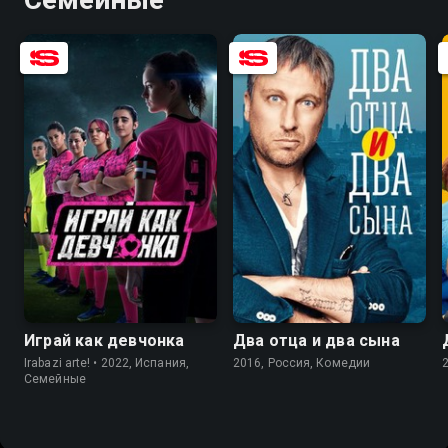
8.7
7.6
6.1
5.1
Играй как девчонка
Два отца и два сына
Irabazi arte! • 2022, Испания,
2016, Россия, Комедии
Семейные