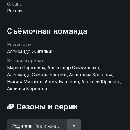
всегда, держат всю эту разношёрстную банду в
Страна
тонусе. Главная традиция семьи — быть вместе,
Россия
несмотря ни на что. И, кажется, у них это отлично
получается! Добрая история о любви, взрослении и
тёплых семейных привычках. «Родители. Так и
Съёмочная команда
живем» — смотрите онлайн в хорошем качестве.
Режиссёры
Посмотреть онлайн 1 сезон сериала Родители. Так и
Александр Жигалкин
живем вы можете совершенно бесплатно в
В главных ролях
хорошем HD качестве на Смотрёшке
Мария Порошина, Александр Самойленко,
Александр Самойленко мл., Анастасия Крылова,
Никита Митасов, Артем Башенин, Алексей Юрченко,
Аксинья Кортнева
Сезоны и серии