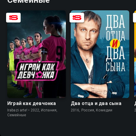
8.7
7.6
6.1
5.1
Играй как девчонка
Два отца и два сына
Irabazi arte! • 2022, Испания,
2016, Россия, Комедии
Семейные