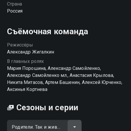
всегда, держат всю эту разношёрстную банду в
Страна
тонусе. Главная традиция семьи — быть вместе,
Россия
несмотря ни на что. И, кажется, у них это отлично
получается! Добрая история о любви, взрослении и
тёплых семейных привычках. «Родители. Так и
Съёмочная команда
живем» — смотрите онлайн в хорошем качестве.
Режиссёры
Посмотреть онлайн 2 сезон сериала Родители. Так и
Александр Жигалкин
живем вы можете совершенно бесплатно в
В главных ролях
хорошем HD качестве на Смотрёшке
Мария Порошина, Александр Самойленко,
Александр Самойленко мл., Анастасия Крылова,
Никита Митасов, Артем Башенин, Алексей Юрченко,
Аксинья Кортнева
Сезоны и серии