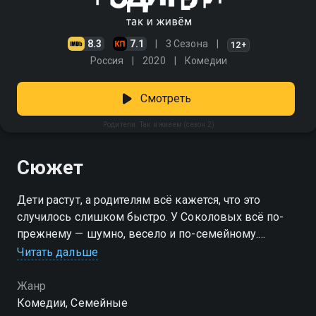
8.3
7.1
3 Сезона
12+
Россия
2020
Комедии
Смотреть
Родители. Так и живем (сезон 2)
Сюжет
Дети растут, а родителям всё кажется, что это
случилось слишком быстро. У Соколовых всё по-
прежнему — шумно, весело и по-семейному.
Тимофей уже на пороге новой жизни, но советы
Читать дальше
отца по-прежнему звучат регулярно. Илья с Максом
потихоньку взрослеют, правда, от хозяйственных
Жанр
дел всё ещё ускользают. А мама с папой, как
Комедии, Семейные