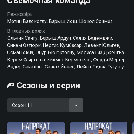
Съёмочная команда
Режиссёры
Метин Балекоглу, Барыш Йош, Шенол Сонмез
В главных ролях
Эльчин Сангу, Барыш Ардуч, Салих Бадемджи,
Синем Озтюрк, Нергис Кумбасар, Левент Юльген,
Осман Акча, Онур Бююктопчу, Мелиса Гиз Дженгиз,
Керем Фыртына, Хикмет Кёрмюкчю, Ферди Мертер,
Эндер Сакаллы, Санем Йелес, Лейла Лидиа Тугутлу
Сезоны и серии