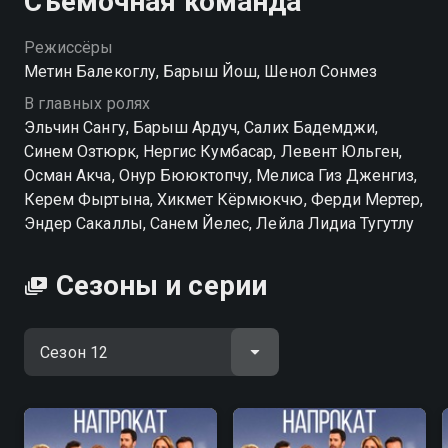
Съёмочная команда
Режиссёры
Метин Балекоглу, Барыш Йош, Шенол Сонмез
В главных ролях
Эльчин Сангу, Барыш Ардуч, Салих Бадемджи,
Синем Озтюрк, Нергис Кумбасар, Левент Юльген,
Осман Акча, Онур Бююктопчу, Мелиса Гиз Дженгиз,
Керем Фыртына, Хикмет Кёрмюкчю, Ферди Мертер,
Эндер Сакаллы, Санем Йелес, Лейла Лидиа Тугутлу
Сезоны и серии