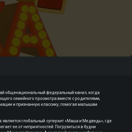
ючай общенациональный федеральный канал, когда
яющего семейного просмотра вместе с родителями,
мации и признанную классику, помогая малышам
 является глобальный суперхит «Маша и Медведь», где
гает ее от неприятностей. Погрузиться в будни