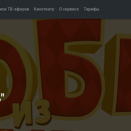
иси ТВ-эфиров
Кинотеатр
О сервисе
Тарифы
"