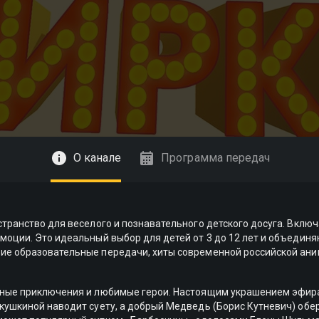
О канале
Программа передач
странство для веселого и познавательного детского досуга. Вкл
моции. Это идеальный выбор для детей от 3 до 12 лет и объедин
ие образовательные передачи, хиты современной российской ани
ьные приключения и любимые герои. Настоящим украшением эфира
ушкиной наводит суету, а добрый Медведь (Борис Кутневич) обере