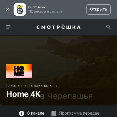
Смотрёшка
Открыть
ТВ, фильмы и сериалы
Главная
/
Телеканалы
/
Home 4K
Смотреть
О канале
Программа передач