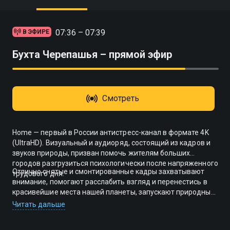
07:36 – 07:39
В ЭФИРЕ
Бухта Черепашья – прямой эфир
Смотреть
Home — первый в России антистресс-канал в формате 4K
(UltraHD). Визуальный и аудиоряд, состоящий из кадров и
звуков природы, призван помочь жителям больших
городов разгрузиться психологически после напряженного
Отлично снятые и смонтированные кадры захватывают
трудового дня.
внимание, помогают расслабить взгляд и перенестись в
красивейшие места нашей планеты, запускают природный
механизм самовосстановления. Со «Смотрёшкой» вы
Читать дальше
можете смотреть канал Home 4K онлайн и на ТВ, используя
его для релаксации или для работы с сознанием в форме