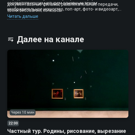
соответствующих четырем основным темам:
документальные фильмы, развлекательные передачи,
изобразительное искусство, поп-арт, фото- и видеоарт,
уроки рисования, конкурсы.
архитектура и дизайн. Это прекрасная возможность узнать
Читать дальше
не только о традиционной живописи или скульптуре, но и о
таких новых направлениях искусства, как шокоарт или
диджитал-арт.
Далее на канале
Через 10 мин
22:00
Частный тур. Родины, рисование, вырезание