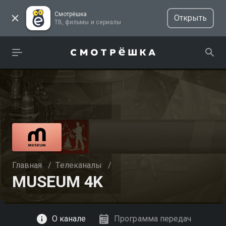
Смотрёшка
Открыть
ТВ, фильмы и сериалы
Главная
/
Телеканалы
/
MUSEUM 4K
Смотреть
О канале
Программа передач