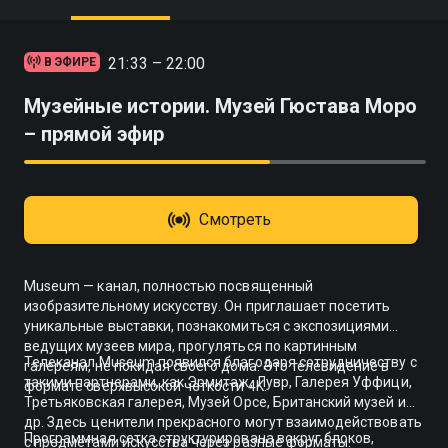
21:33 – 22:00
В ЭФИРЕ
Музейные истории. Музей Гюстава Моро
– прямой эфир
Смотреть
Museum — канал, полностью посвященный
изобразительному искусству. Он приглашает посетить
уникальные выставки, познакомиться с экспозициями
ведущих музеев мира, прогуляться по картинным
Телеканал Museum появился благодаря сотрудничеству с
галереям, не покидая своего дома. Это телевидение в
такими партнерами, как Эрмитаж, Лувр, Галерея Уффици,
формате сверхвысокой четкости 4K.
Третьяковская галерея, Музей Орсе, Британский музей и
др. Здесь ценители прекрасного могут взаимодействовать
Программная сетка структурирована вокруг блоков,
с предметами искусства через разные форматы: