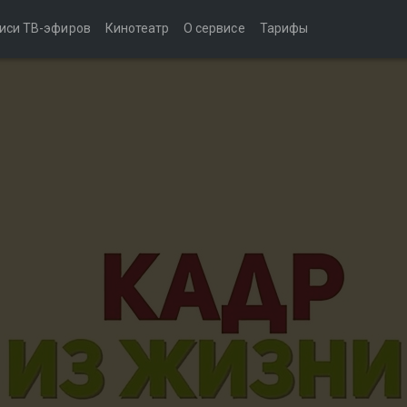
иси ТВ-эфиров
Кинотеатр
О сервисе
Тарифы