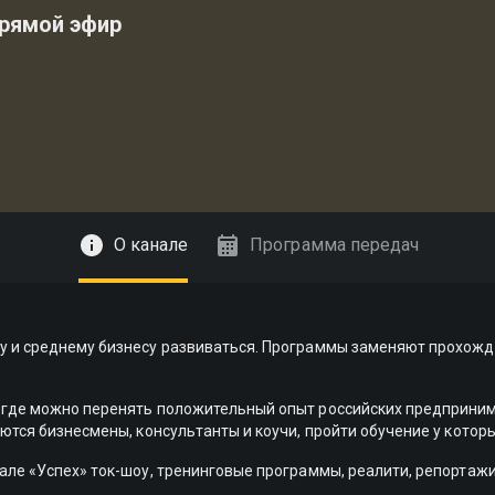
прямой эфир
О канале
Программа передач
у и среднему бизнесу развиваться. Программы заменяют прохожде
 где можно перенять положительный опыт российских предприним
аются бизнесмены, консультанты и коучи, пройти обучение у кото
але «Успех» ток-шоу, тренинговые программы, реалити, репортажи